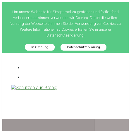
Um unsere Webseite für Sie optimal zu gestalten und fortlaufend
verbessern zu können, verwenden wir Cookies. Durch die weitere
Nutzung der Webseite stimmen Sie der Verwendung von Cookies zu.
Weitere Informationen zu Cookies erhalten Sie in unserer
Datenschutzerklärung.
In Ordnung
Datenschutzerklärung
Zum
Hauptinhalt
springen
Schützen aus Brenig
treffsicher seit 1581