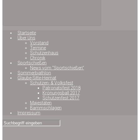
Startseite
Über Uns
Vorstand
Termine
Schützenhaus
Chronik
Sportschießen
News vom “Sportschießen”
Sommerbiathlon
Glaube-Sitte-Heimat
Schützen- & Volksfest
Patronatsfest 2018
Krönungsball 2017
Schützenfest 2017
Majestäten
Bammschlagen
Impressum