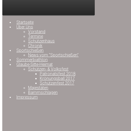
Startseite
Über Uns
Vorstand
Termine
Schützenhaus
Chronik
Sportschießen
News vom “Sportschießen”
Sommerbiathlon
Glaube-Sitte-Heimat
Schützen- & Volksfest
Patronatsfest 2018
Krönungsball 2017
Schützenfest 2017
Majestäten
Bammschlagen
Impressum