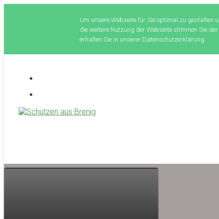
Um unsere Webseite für Sie optimal zu gestalten u
die weitere Nutzung der Webseite stimmen Sie der
erhalten Sie in unserer Datenschutzerklärung.
Zum
Hauptinhalt
springen
Schützen aus Brenig
treffsicher seit 1581