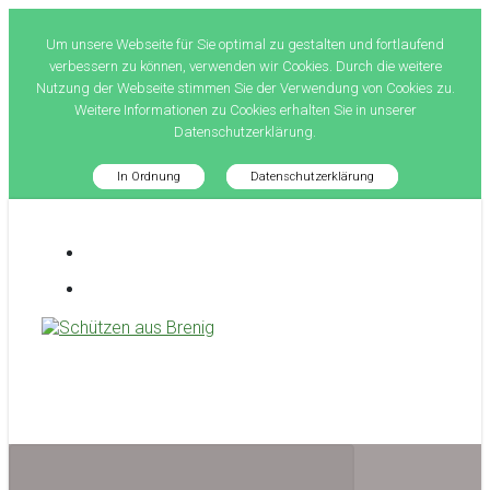
Um unsere Webseite für Sie optimal zu gestalten und fortlaufend
verbessern zu können, verwenden wir Cookies. Durch die weitere
Nutzung der Webseite stimmen Sie der Verwendung von Cookies zu.
Weitere Informationen zu Cookies erhalten Sie in unserer
Datenschutzerklärung.
In Ordnung
Datenschutzerklärung
Zum
Hauptinhalt
springen
Schützen aus Brenig
treffsicher seit 1581