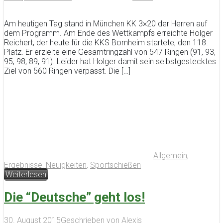
Am heutigen Tag stand in München KK 3×20 der Herren auf
dem Programm. Am Ende des Wettkampfs erreichte Holger
Reichert, der heute für die KKS Bornheim startete, den 118.
Platz. Er erzielte eine Gesamtringzahl von 547 Ringen (91, 93,
95, 98, 89, 91). Leider hat Holger damit sein selbstgestecktes
Ziel von 560 Ringen verpasst. Die […]
Allgemein
,
Ergebnisse
,
Neuigkeiten
,
Sportschießen
Weiterlesen
Die “Deutsche” geht los!
30. August 2015
Geschrieben von
Alexis