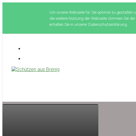
Um unsere Webseite für Sie optimal zu gestalten u
die weitere Nutzung der Webseite stimmen Sie der
erhalten Sie in unserer Datenschutzerklärung.
Zum
Hauptinhalt
springen
Schützen aus Brenig
treffsicher seit 1581