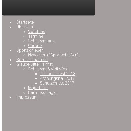
Startseite
Über Uns
Vorstand
Termine
Schützenhaus
Chronik
Sportschießen
News vom “Sportschießen”
Sommerbiathlon
Glaube-Sitte-Heimat
Schützen- & Volksfest
Patronatsfest 2018
Krönungsball 2017
Schützenfest 2017
Majestäten
Bammschlagen
Impressum