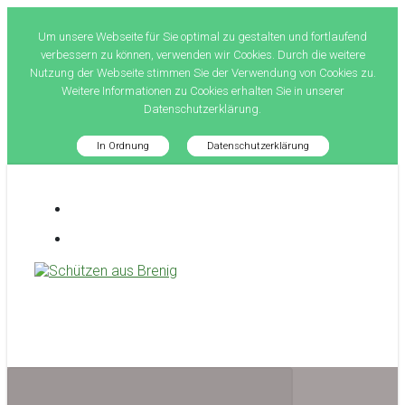
Um unsere Webseite für Sie optimal zu gestalten und fortlaufend
verbessern zu können, verwenden wir Cookies. Durch die weitere
Nutzung der Webseite stimmen Sie der Verwendung von Cookies zu.
Weitere Informationen zu Cookies erhalten Sie in unserer
Datenschutzerklärung.
In Ordnung
Datenschutzerklärung
Zum
Hauptinhalt
springen
Schützen aus Brenig
treffsicher seit 1581