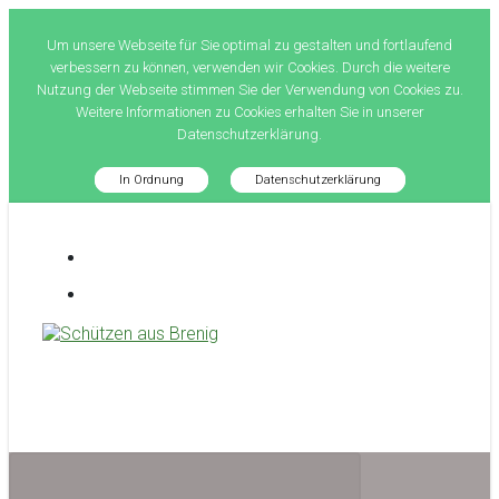
Um unsere Webseite für Sie optimal zu gestalten und fortlaufend
verbessern zu können, verwenden wir Cookies. Durch die weitere
Nutzung der Webseite stimmen Sie der Verwendung von Cookies zu.
Weitere Informationen zu Cookies erhalten Sie in unserer
Datenschutzerklärung.
In Ordnung
Datenschutzerklärung
Zum
Hauptinhalt
springen
Schützen aus Brenig
treffsicher seit 1581