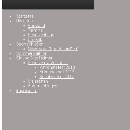
Startseite
Über Uns
Vorstand
Termine
Schützenhaus
Chronik
Sportschießen
News vom “Sportschießen”
Sommerbiathlon
Glaube-Sitte-Heimat
Schützen- & Volksfest
Patronatsfest 2018
Krönungsball 2017
Schützenfest 2017
Majestäten
Bammschlagen
Impressum