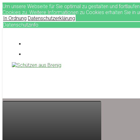
Um unsere Webseite für Sie optimal zu gestalten und fortlauf
Cookies zu. Weitere Informationen zu Cookies erhalten Sie in 
In Ordnung
Datenschutzerklärung
Datenschutzinfo
Zum
Hauptinhalt
springen
Schützen aus Brenig
treffsicher seit 1581