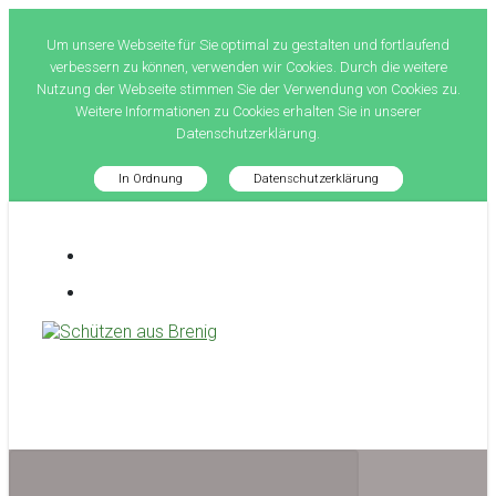
Um unsere Webseite für Sie optimal zu gestalten und fortlaufend
verbessern zu können, verwenden wir Cookies. Durch die weitere
Nutzung der Webseite stimmen Sie der Verwendung von Cookies zu.
Weitere Informationen zu Cookies erhalten Sie in unserer
Datenschutzerklärung.
In Ordnung
Datenschutzerklärung
Zum
Hauptinhalt
springen
Schützen aus Brenig
treffsicher seit 1581